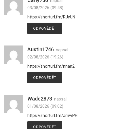
Carly756
napsal:
03/08/2026 (09:48)
https://shorturl.fm/RJyUN
ODPOVĚDĚT
Austin1746
napsal:
02/08/2026 (19:26)
https://shorturl.fm/nnan2
ODPOVĚDĚT
Wade2873
napsal:
01/08/2026 (09:02)
https://shorturl.fm/JmwPH
ODPOVĚDĚT