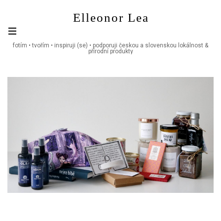
Skip
Elleonor Lea
to
content
fotím • tvořím • inspiruji (se) • podporuji českou a slovenskou lokálnost &
přírodní produkty