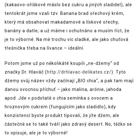
(kakaovo-oříškové máslo bez cukru a jiných sladidel), ale
tentokrát jsme vzali tzv. Banana brad ořechový krém,
který má obsahovat makadamové a lískové ořechy,
banány a datle; a už máme i ochutnáno a musím říct, že
je to výborné. Na mě trochu víc sladké, ale jako chuťová
třešnička třeba na lívance – ideální.
Potom jsme už po několikáté koupili „ne-džemy“ od
značky Dr. Hlaváč (
http://drhlavac-delikates.cz/
). Tyto
džemy svůj název vždy začínají „BIO chia“, a pak tam mají
danou ovocnou příchuť – jako malina, arónie, jahoda
apod. Jde v podstatě o chia semínka s ovocem a
hroznovým cukrem (fungujícím jako sladidlo), kdy
konzistencí byste produkt tipovali, že jíte džem, ale
částečně se to také tváří jako zdravý desert. No, těžko se
to opisuje, ale je to výborné!