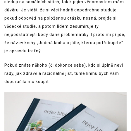
sleduji na sociálních sítích, tak k jejím vědomostem mám
důvěru. Je vidět, že si věci hodně dopodrobna studuje,
pokud odpověď na položenou otázku nezná, projde si
vědecké studie, a potom lidem zesumíruje ty
nejpodstatnější body dané problematiky. I proto mi přijde,
že název knihy „Jediná kniha o jídle, kterou potřebujete“
je opravdu trefný.
Pokud znáte někoho (či dokonce sebe), kdo si úplně neví
rady, jak zdravě a racionálně jíst, tuhle knihu bych vám
doporučila mu koupit.