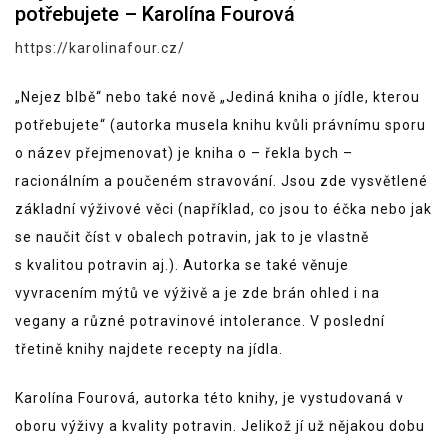
potřebujete – Karolína Fourová
https://karolinafour.cz/
„Nejez blbě“ nebo také nově „Jediná kniha o jídle, kterou
potřebujete“ (autorka musela knihu kvůli právnímu sporu
o název přejmenovat) je kniha o – řekla bych –
racionálním a poučeném stravování. Jsou zde vysvětlené
základní výživové věci (například, co jsou to éčka nebo jak
se naučit číst v obalech potravin, jak to je vlastně
s kvalitou potravin aj.). Autorka se také věnuje
vyvracením mýtů ve výživě a je zde brán ohled i na
vegany a různé potravinové intolerance. V poslední
třetině knihy najdete recepty na jídla.
Karolína Fourová, autorka této knihy, je vystudovaná v
oboru výživy a kvality potravin. Jelikož jí už nějakou dobu