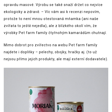
opravdu masové. Výrobu se také snaží držet co nejvíce
ekologicky a zdravě. – Víc vám asi k recenzi nepovím,
protože to není mnou otestovaná mňamka (ani naše
zvířata to ještě nejedla), ale z blízkého okolí vím, že
výrobky Pet farm family čtyřnohým kamarádům chutnají.
Mimo dobrot pro zvířectvo na webu Pet farm family
najdete i doplňky – pelechy, obojky, hračky aj. (to už
nejsou přímo jejich produkty, ale mají externí dodavatele).