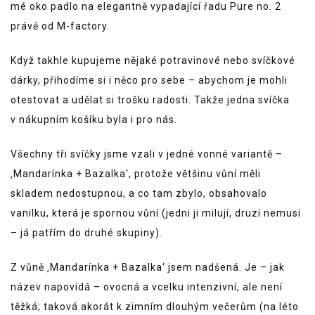
mé oko padlo na elegantně vypadající řadu Pure no. 2
právě od M-factory.
Když takhle kupujeme nějaké potravinové nebo svíčkové
dárky, přihodíme si i něco pro sebe – abychom je mohli
otestovat a udělat si trošku radosti. Takže jedna svíčka
v nákupním košíku byla i pro nás.
Všechny tři svíčky jsme vzali v jedné vonné variantě –
‚Mandarínka + Bazalka‘, protože většinu vůní měli
skladem nedostupnou, a co tam zbylo, obsahovalo
vanilku, která je spornou vůní (jedni ji milují, druzí nemusí
– já patřím do druhé skupiny).
Z vůně ‚Mandarínka + Bazalka‘ jsem nadšená. Je – jak
název napovídá – ovocná a vcelku intenzivní, ale není
těžká; taková akorát k zimním dlouhým večerům (na léto