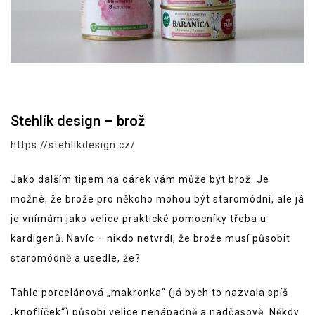
Stehlík design – brož
https://stehlikdesign.cz/
Jako dalším tipem na dárek vám může být brož. Je
možné, že brože pro někoho mohou být staromódní, ale já
je vnímám jako velice praktické pomocníky třeba u
kardigenů. Navíc – nikdo netvrdí, že brože musí působit
staromódně a usedle, že?
Tahle porcelánová „makronka“ (já bych to nazvala spíš
„knoflíček“) působí velice nenápadně a nadčasově. Někdy