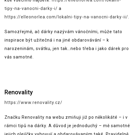
kde všechno najdete:
https://elleonorlea.com/lokalni-
tipy-na-vanocni-darky-i/
a
https://elleonorlea.com/lokalni-tipy-na-vanocni-darky-ii/
.
Samozřejmě, ač dárky nazývám vánočními, může tato
inspirace být užitečná i na jiné obdarovávání – k
narozeninám, svátku, jen tak…nebo třeba i jako dárek pro
vás samotné.
Renovality
https://www.renovality.cz/
Značku Renovality na webu zmiňuji již po několikáté – i v
rámci tipů na dárky. A důvod je jednoduchý – mě samotné
jejich olejíčky vyhovují a obdarovávaným také. Pravidelně