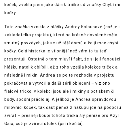
koček, zvolila jsem jako dárek tričko od značky Chybí mi
kočky.
Tato značka vznikla z hlášky Andrey Kalousové (což je i
zakladatelka projektu), která na krásné dovolené měla
smutný povzdych, jak se už těší domů a že jí moc chybí
kočky. Celá historka je vtipnější než vám to tu teď
prezentuji. Ostatně o tom mluví i fakt, že si její fanoušci
hlášku natolik oblíbili, až z toho vzešla kolekce triček a
následně i mikin. Andrea se po té rozhodla v projektu
pokračovat a vytvořila další sérii oblečení – viz ono
fialové tričko; v kolekci jsou ale i mikiny s potiskem či
body, spodní prádlo aj. A jelikož je Andrea opravdovou
milovnicí koček, tak část peněz z nákupu jde na podporu
zvířat – přesněji koupí tohoto trička šly peníze pro Azyl
Gaia, což je zvířecí útulek (psí i kočičí).