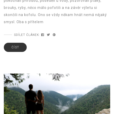
pokochali přírodou, poseděli u vody, pozorovali ptáky,
brouky, ryby, něco málo pofotili a na závěr výletu si
skončili na kofolu. Ono se vždy někam hnát nemá nějaký
smysl. Oba s přítelem
SDÍLET ČLÁNEK:
ČÍST