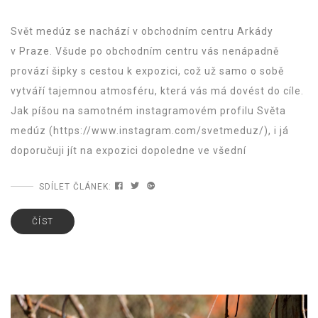
Svět medúz se nachází v obchodním centru Arkády
v Praze. Všude po obchodním centru vás nenápadně
provází šipky s cestou k expozici, což už samo o sobě
vytváří tajemnou atmosféru, která vás má dovést do cíle.
Jak píšou na samotném instagramovém profilu Světa
medúz (https://www.instagram.com/svetmeduz/), i já
doporučuji jít na expozici dopoledne ve všední
SDÍLET ČLÁNEK:
ČÍST