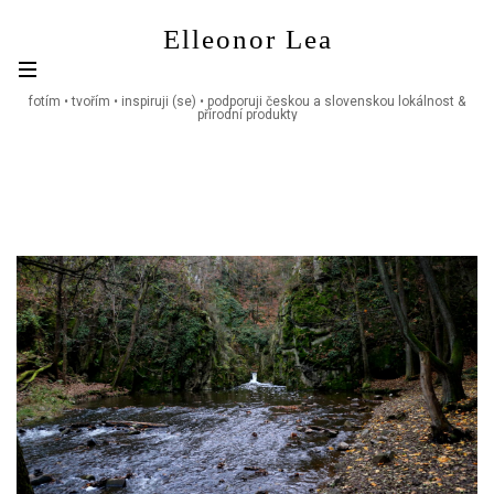
Skip
Elleonor Lea
to
content
fotím • tvořím • inspiruji (se) • podporuji českou a slovenskou lokálnost &
přírodní produkty