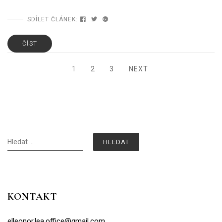
SDÍLET ČLÁNEK:
ČÍST
Posts
1
2
3
NEXT
PAGE
PAGE
PAGE
navigation
Vyhledávání
KONTAKT
elleonor.lea.office@gmail.com