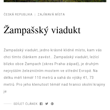
ČESKÁ REPUBLIKA
ZAJÍMAVÁ MÍSTA
Žampašský viadukt
Žampašský viadukt, jedno krásné klidné místo, kam vás
chci tímto článkem zavést… Žampašský viadukt, ležící
blízko obce Žampach (okres Praha-západ), je druhým
nejvyšším železničním mostem ve střední Evropě. Na
délku měří téměř 110 metrů a sahá do výšky 41, 73
metrů. Pro jeho klenutost téměř nad hranici okolní krajiny
je
SDÍLET ČLÁNEK: